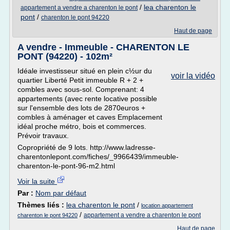
/
lea charenton le
appartement a vendre a charenton le pont
pont
/
charenton le pont 94220
Haut de page
A vendre - Immeuble - CHARENTON LE
PONT (94220) - 102m²
Idéale investisseur situé en plein c½ur du
voir la vidéo
quartier Liberté Petit immeuble R + 2 +
combles avec sous-sol. Comprenant: 4
appartements (avec rente locative possible
sur l'ensemble des lots de 2870euros +
combles à aménager et caves Emplacement
idéal proche métro, bois et commerces.
Prévoir travaux.
Copropriété de 9 lots. http://www.ladresse-
charentonlepont.com/fiches/_9966439/immeuble-
charenton-le-pont-96-m2.html
Voir la suite
Par :
Nom par défaut
Thèmes liés :
lea charenton le pont
/
location appartement
/
appartement a vendre a charenton le pont
charenton le pont 94220
Haut de page