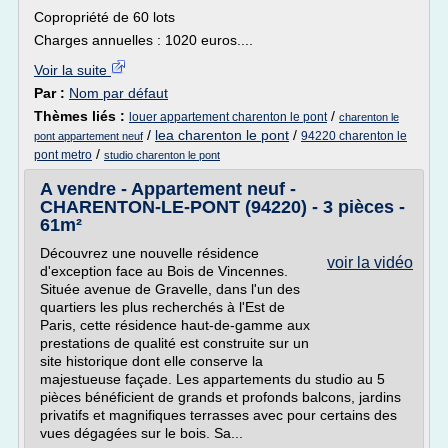
Copropriété de 60 lots
Charges annuelles : 1020 euros....
Voir la suite
Par :
Nom par défaut
Thèmes liés :
/
louer appartement charenton le pont
charenton le
/
lea charenton le pont
/
94220 charenton le
pont appartement neuf
/
pont metro
studio charenton le pont
A vendre - Appartement neuf -
CHARENTON-LE-PONT (94220) - 3 pièces -
61m²
Découvrez une nouvelle résidence
voir la vidéo
d'exception face au Bois de Vincennes.
Située avenue de Gravelle, dans l'un des
quartiers les plus recherchés à l'Est de
Paris, cette résidence haut-de-gamme aux
prestations de qualité est construite sur un
site historique dont elle conserve la
majestueuse façade. Les appartements du studio au 5
pièces bénéficient de grands et profonds balcons, jardins
privatifs et magnifiques terrasses avec pour certains des
vues dégagées sur le bois. Sa...