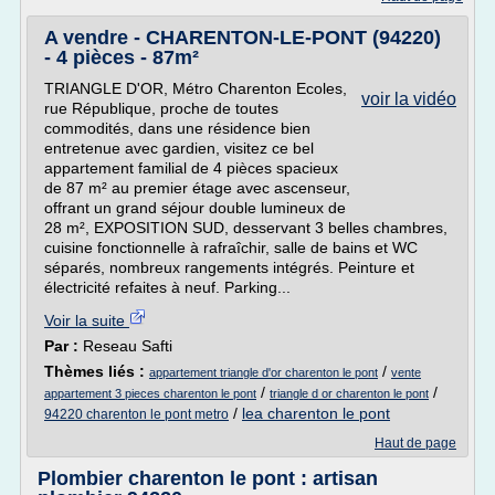
A vendre - CHARENTON-LE-PONT (94220)
- 4 pièces - 87m²
TRIANGLE D'OR, Métro Charenton Ecoles,
voir la vidéo
rue République, proche de toutes
commodités, dans une résidence bien
entretenue avec gardien, visitez ce bel
appartement familial de 4 pièces spacieux
de 87 m² au premier étage avec ascenseur,
offrant un grand séjour double lumineux de
28 m², EXPOSITION SUD, desservant 3 belles chambres,
cuisine fonctionnelle à rafraîchir, salle de bains et WC
séparés, nombreux rangements intégrés. Peinture et
électricité refaites à neuf. Parking...
Voir la suite
Par :
Reseau Safti
Thèmes liés :
/
appartement triangle d'or charenton le pont
vente
/
/
appartement 3 pieces charenton le pont
triangle d or charenton le pont
/
lea charenton le pont
94220 charenton le pont metro
Haut de page
Plombier charenton le pont : artisan