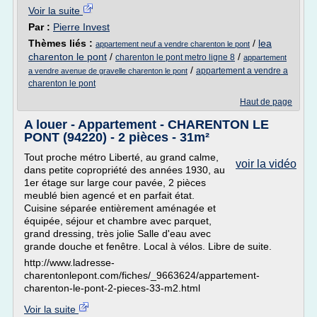
Voir la suite
Par :
Pierre Invest
Thèmes liés :
/
lea
appartement neuf a vendre charenton le pont
charenton le pont
/
/
charenton le pont metro ligne 8
appartement
/
appartement a vendre a
a vendre avenue de gravelle charenton le pont
charenton le pont
Haut de page
A louer - Appartement - CHARENTON LE
PONT (94220) - 2 pièces - 31m²
Tout proche métro Liberté, au grand calme,
voir la vidéo
dans petite copropriété des années 1930, au
1er étage sur large cour pavée, 2 pièces
meublé bien agencé et en parfait état.
Cuisine séparée entièrement aménagée et
équipée, séjour et chambre avec parquet,
grand dressing, très jolie Salle d'eau avec
grande douche et fenêtre. Local à vélos. Libre de suite.
http://www.ladresse-
charentonlepont.com/fiches/_9663624/appartement-
charenton-le-pont-2-pieces-33-m2.html
Voir la suite