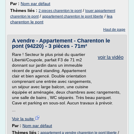
Par :
Nom par défaut
Thèmes liés :
/
2 pieces charenton le pont
louer appartement
/
/
lea
charenton le pont
appartement charenton le pont liberte
charenton le pont
Haut de page
A vendre - Appartement - Charenton le
pont (94220) - 3 pièces - 71m²
Rare ! Secteur le plus prisé du quartier
voir la vidéo
Liberté/Coupole, parfait F3 de 71 m2
donnant sur jardin dans un immeuble
récent de grand standing. Appartement
clair et bien agencé. Double orientation
comprenant une entrée avec rangements,
un séjour avec large balcon, une cuisine
équipée et aménagée, deux chambres avec rangements,
une salle de bains , WC séparés. Très beau parquet.
Cave et parking en sous-sol. Aucun travaux à prévoir.
...
Voir la suite
Par :
Nom par défaut
Thèmes liés :
/
appartement a vendre charenton le pont liberte