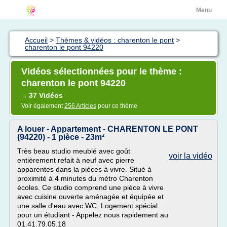
Menu
Accueil
>
Thèmes & vidéos : charenton le pont
>
charenton le pont 94220
Vidéos sélectionnées pour le thème :
charenton le pont 94220
37 Vidéos
→
Voir également
256 Articles
pour ce thème
A louer - Appartement - CHARENTON LE PONT
(94220) - 1 pièce - 23m²
Très beau studio meublé avec goût
voir la vidéo
entièrement refait à neuf avec pierre
apparentes dans la pièces à vivre. Situé à
proximité à 4 minutes du métro Charenton
écoles. Ce studio comprend une pièce à vivre
avec cuisine ouverte aménagée et équipée et
une salle d'eau avec WC. Logement spécial
pour un étudiant - Appelez nous rapidement au
01.41.79.05.18