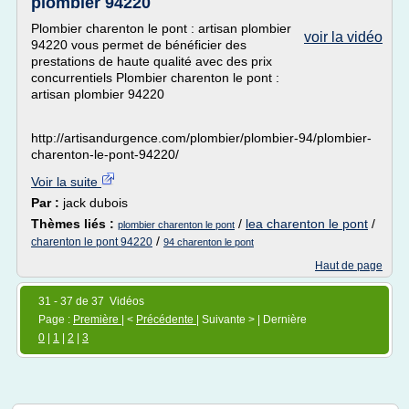
plombier 94220
Plombier charenton le pont : artisan plombier
voir la vidéo
94220 vous permet de bénéficier des
prestations de haute qualité avec des prix
concurrentiels Plombier charenton le pont :
artisan plombier 94220
http://artisandurgence.com/plombier/plombier-94/plombier-
charenton-le-pont-94220/
Voir la suite
Par :
jack dubois
Thèmes liés :
/
lea charenton le pont
/
plombier charenton le pont
/
charenton le pont 94220
94 charenton le pont
Haut de page
31 - 37 de 37 Vidéos
Page :
Première
| <
Précédente
| Suivante > | Dernière
0
|
1
|
2
|
3